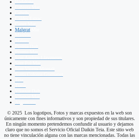
Badalona
Cabrera Mar
Cabrils
Caldes Estrac
Canet Mar
Malgrat
Mar
Masnou
Mataro
Premia Dalt
Premia Mar
Sant Andreu Llavaneres
Sant Pol Mar
Sant Vicens Montalt
Santa Coloma Gramanet
Teia
Tiana
Vilassar Dalt
Vilassar Mar
Argentona
© 2025 Los logotipos, Fotos y marcas expuestos en la web son
únicamente con fines informativos y son propiedad de sus titulares.
En ningún momento pretendemos confundir al usuario y dejamos
claro que no somos el Servicio Oficial Daikin Teia. Este sitio web
no tiene vinculación alguna con las marcas mencionadas. Todas las