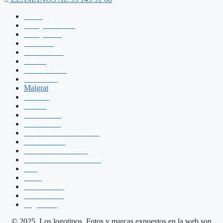
Alella
Arenys de Munt
Arenys Mar
Badalona
Cabrera Mar
Cabrils
Caldes Estrac
Canet Mar
Malgrat
Mar
Masnou
Mataro
Premia Dalt
Premia Mar
Sant Andreu Llavaneres
Sant Pol Mar
Sant Vicens Montalt
Santa Coloma Gramanet
Teia
Tiana
Vilassar Dalt
Vilassar Mar
Argentona
© 2025 Los logotipos, Fotos y marcas expuestos en la web son