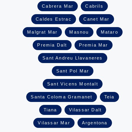
Cabrera Mar
Cabrils
Caldes Estrac
Canet Mar
Malgrat
Mar
Masnou
Mataro
Premia Dalt
Premia Mar
Sant Andreu Llavaneres
Sant Pol Mar
Sant Vicens Montalt
Santa Coloma Gramanet
Teia
Tiana
Vilassar Dalt
Vilassar Mar
Argentona