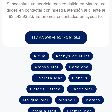
Si necesitas un servicio técnico daikin en Mataro, no
dudes en contactar con nuestra atención al cliente al
93 143 93 26. Estaremos encantados en ayudarte.
LLÁMANOS AL 93 143 91 08
Alella
Arenys de Munt
Arenys Mar
Badalona
Cabrera Mar
Cabrils
Caldes Estrac
Canet Mar
Malgrat
Mar
Masnou
Mataro
Premia Dalt
Premia Mar