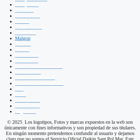
Arenys Mar
Badalona
Cabrera Mar
Cabrils
Caldes Estrac
Canet Mar
Malgrat
Mar
Masnou
Mataro
Premia Dalt
Premia Mar
Sant Andreu Llavaneres
Sant Pol Mar
Sant Vicens Montalt
Santa Coloma Gramanet
Teia
Tiana
Vilassar Dalt
Vilassar Mar
Argentona
© 2025 Los logotipos, Fotos y marcas expuestos en la web son
únicamente con fines informativos y son propiedad de sus titulares.
En ningún momento pretendemos confundir al usuario y dejamos
claro que no somos el Servicio Oficial Daikin Sant Pol Mar. Este