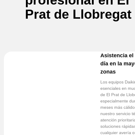
profesional en El
Prat de Llobregat
Asistencia e
día en la may
zonas
Los equipos Daiki
esenciales en mu
de El Prat de Llob
especialmente dur
meses más cálidos
nuestro servicio t
atención prioritari
soluciones rápida
cualquier avería o