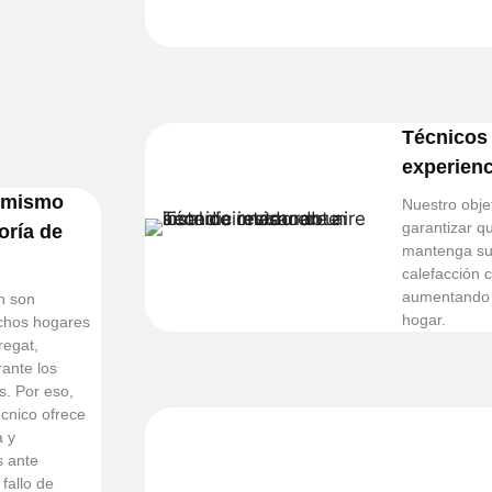
Técnicos 
experienc
l mismo
Nuestro objet
garantizar q
oría de
mantenga su 
calefacción 
aumentando su
n son
hogar.
chos hogares
regat,
ante los
. Por eso,
écnico ofrece
a y
s ante
 fallo de