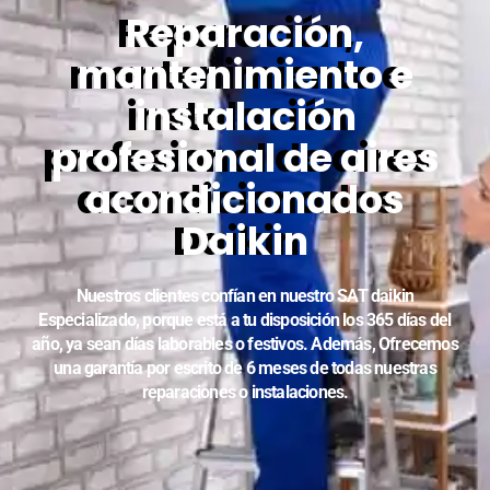
Reparación,
mantenimiento e
instalación
profesional de aires
acondicionados
Daikin
Nuestros clientes confían en nuestro SAT daikin
Especializado, porque está a tu disposición los 365 días del
año, ya sean días laborables o festivos. Además, Ofrecemos
una garantía por escrito de 6 meses de todas nuestras
reparaciones o instalaciones.