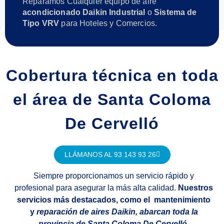
Reparamos Cualquier equipo de aire
acondicionado Daikin Industrial
o
Sistema de
Tipo VRV
para Hoteles y Comercios.
Cobertura técnica en toda
el área de Santa Coloma
De Cervelló
LLÁMANOS AL 93 143 93 26
Siempre proporcionamos un servicio rápido y
profesional para asegurar la más alta calidad.
Nuestros
servicios más destacados, como el mantenimiento
y
reparación de aires Daikin, abarcan toda la
provincia de Santa Coloma De Cervelló.