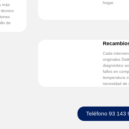
hogar.
s más
 técnico
ciones
llo de
Recambios
Cada intervenc
originales Dai
diagnóstico a
fallos en com
temperatura o
necesidad de 
Teléfono 93 143 