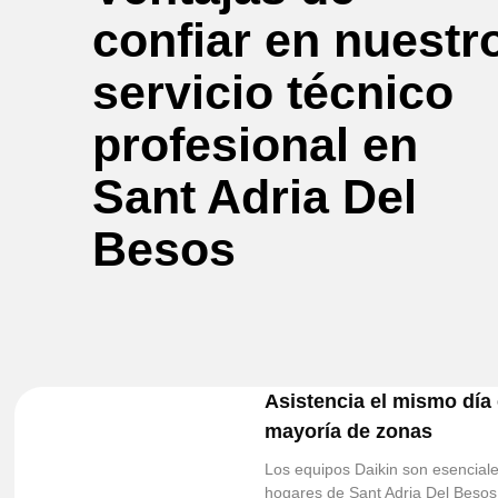
confiar en nuestr
servicio técnico
profesional en
Sant Adria Del
Besos
Asistencia el mismo día 
mayoría de zonas
Los equipos Daikin son esencia
hogares de Sant Adria Del Besos