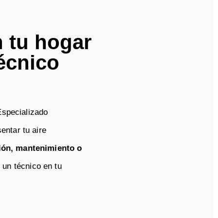
n tu hogar
écnico
Especializado
ntar tu aire
ión, mantenimiento o
e un técnico en tu