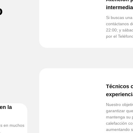
o
intermedia
Si buscas una 
contáctanos de
22:00; y sábad
por el Teléfon
Técnicos c
experienci
Nuestro objeti
en la
garantizar que
mantenga su p
calefacción co
les en muchos
aumentando su 
,