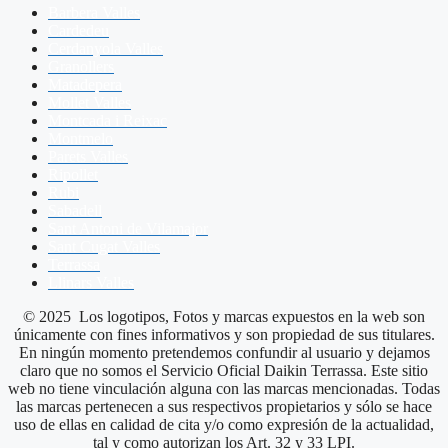
Barbera Valles
Cardedeu
Cerdanyola Valles
Granollers
Matadepera
Mollet Valles
Montcada i Reixac
Montmelo
Parets Valles
Ripollet
Rubi
Sabadell
Sant Antoni de Vilamajor
Sant Cugat Valles
Terrassa
Llinars Valles
© 2025 Los logotipos, Fotos y marcas expuestos en la web son
únicamente con fines informativos y son propiedad de sus titulares.
En ningún momento pretendemos confundir al usuario y dejamos
claro que no somos el Servicio Oficial Daikin Terrassa. Este sitio
web no tiene vinculación alguna con las marcas mencionadas. Todas
las marcas pertenecen a sus respectivos propietarios y sólo se hace
uso de ellas en calidad de cita y/o como expresión de la actualidad,
tal y como autorizan los Art. 32 y 33 LPI.