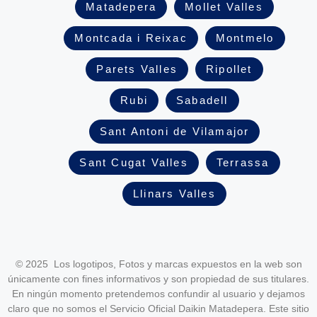
Matadepera
Mollet Valles
Montcada i Reixac
Montmelo
Parets Valles
Ripollet
Rubi
Sabadell
Sant Antoni de Vilamajor
Sant Cugat Valles
Terrassa
Llinars Valles
© 2025 Los logotipos, Fotos y marcas expuestos en la web son
únicamente con fines informativos y son propiedad de sus titulares.
En ningún momento pretendemos confundir al usuario y dejamos
claro que no somos el Servicio Oficial Daikin Matadepera. Este sitio