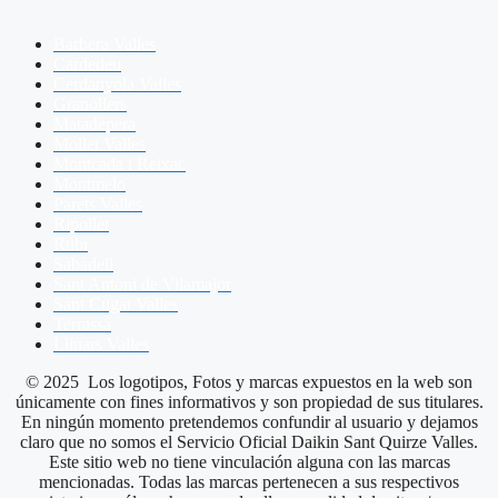
Barbera Valles
Cardedeu
Cerdanyola Valles
Granollers
Matadepera
Mollet Valles
Montcada i Reixac
Montmelo
Parets Valles
Ripollet
Rubi
Sabadell
Sant Antoni de Vilamajor
Sant Cugat Valles
Terrassa
Llinars Valles
© 2025 Los logotipos, Fotos y marcas expuestos en la web son
únicamente con fines informativos y son propiedad de sus titulares.
En ningún momento pretendemos confundir al usuario y dejamos
claro que no somos el Servicio Oficial Daikin Sant Quirze Valles.
Este sitio web no tiene vinculación alguna con las marcas
mencionadas. Todas las marcas pertenecen a sus respectivos