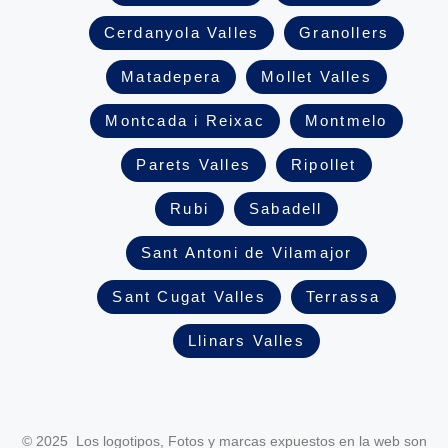
Cerdanyola Valles
Granollers
Matadepera
Mollet Valles
Montcada i Reixac
Montmelo
Parets Valles
Ripollet
Rubi
Sabadell
Sant Antoni de Vilamajor
Sant Cugat Valles
Terrassa
Llinars Valles
© 2025 Los logotipos, Fotos y marcas expuestos en la web son