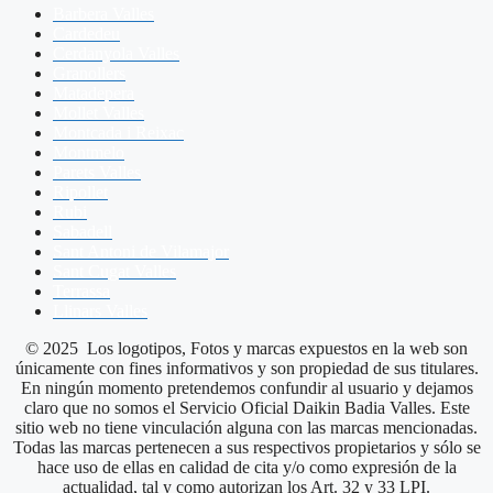
Barbera Valles
Cardedeu
Cerdanyola Valles
Granollers
Matadepera
Mollet Valles
Montcada i Reixac
Montmelo
Parets Valles
Ripollet
Rubi
Sabadell
Sant Antoni de Vilamajor
Sant Cugat Valles
Terrassa
Llinars Valles
© 2025 Los logotipos, Fotos y marcas expuestos en la web son
únicamente con fines informativos y son propiedad de sus titulares.
En ningún momento pretendemos confundir al usuario y dejamos
claro que no somos el Servicio Oficial Daikin Badia Valles. Este
sitio web no tiene vinculación alguna con las marcas mencionadas.
Todas las marcas pertenecen a sus respectivos propietarios y sólo se
hace uso de ellas en calidad de cita y/o como expresión de la
actualidad, tal y como autorizan los Art. 32 y 33 LPI.