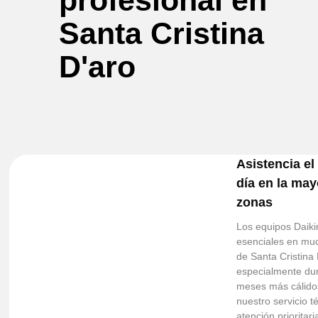
profesional en
Santa Cristina
D'aro
Asistencia e
día en la may
zonas
Los equipos Daiki
esenciales en mu
de Santa Cristina 
especialmente dur
meses más cálidos
nuestro servicio t
atención prioritari