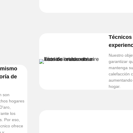
Técnicos 
experienc
Nuestro objet
garantizar q
mantenga su 
l mismo
calefacción 
oría de
aumentando su
hogar.
n son
chos hogares
D'aro,
ante los
. Por eso,
écnico ofrece
a y