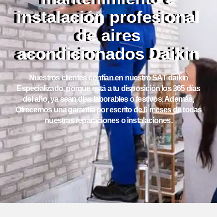
instalación profesional
de aires
acondicionados Daikin
Nuestros clientes confían en nuestro SAT daikin
Especializado, porque está a tu disposición los 365 días
del año, ya sean días laborables o festivos. Además,
Ofrecemos una garantía por escrito de 6 meses de todas
nuestras reparaciones o instalaciones.